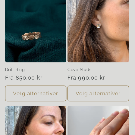
Drift Ring
Cove Studs
Vanlig
Fra 850,00 kr
Vanlig
Fra 990,00 kr
pris
pris
Velg alternativer
Velg alternativer