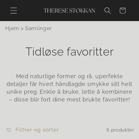
Gå videre
til
Handlekurv
innholdet
Hjem
>
Samlinger
S
Tidløse favoritter
a
m
Med naturlige former og rå, uperfekte
detaljer får hvert håndlagde smykke sitt helt
l
unike preg. Enkle å bruke, lette å kombinere
– disse blir fort dine mest brukte favoritter!
i
n
Filtrer og sorter
6 produkter
g