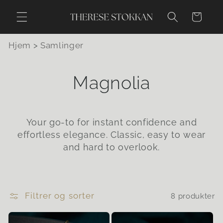
Gå videre
til
Handlekurv
innholdet
Hjem
>
Samlinger
S
Magnolia
a
m
Your go-to for instant confidence and
effortless elegance. Classic, easy to wear
l
and hard to overlook.
i
n
Filtrer og sorter
8 produkter
g