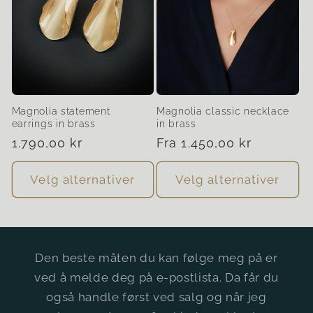
Magnolia statement
Magnolia classic necklace
earrings in brass
in brass
Vanlig
1.790,00 kr
Vanlig
Fra 1.450,00 kr
pris
pris
Velg alternativer
Velg alternativer
Den beste måten du kan følge meg på er
ved å melde deg på e-postlista. Da får du
også handle først ved salg og når jeg