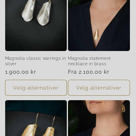
Magnolia classic earrings in
Magnolia statement
silver
necklace in brass
Vanlig
1.900,00 kr
Vanlig
Fra 2.100,00 kr
pris
pris
Velg alternativer
Velg alternativer