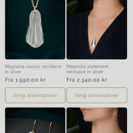
Magnolia classic necklace
Magnolia statement
in silver
necklace in silver
Vanlig
Fra 1.590,00 kr
Vanlig
Fra 2.340,00 kr
pris
pris
Velg alternativer
Velg alternativer