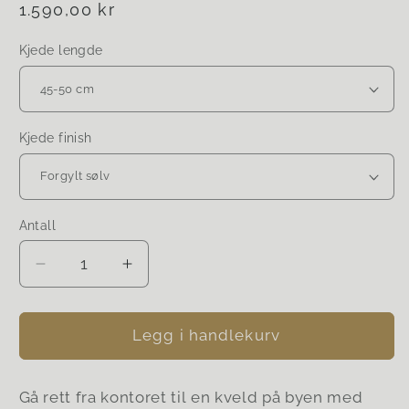
Vanlig
1.590,00 kr
pris
Kjede lengde
Kjede finish
Antall
Senk
Øk
antallet
antallet
for
for
Magnolia
Magnolia
Legg i handlekurv
classic
classic
necklace
necklace
Gå rett fra kontoret til en kveld på byen med
in
in