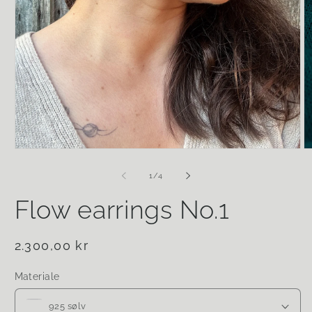
Åpne
Å
medie
m
1
2
av
1
/
4
i
i
modal
m
Flow earrings No.1
Vanlig
2.300,00 kr
pris
Materiale