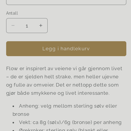
Antall
Senk
Øk
antallet
antallet
for
for
Flow
Flow
Legg i handlekurv
earrings
earrings
No.1
No.1
Flow er inspirert av veiene vi går gjennom livet
– de er sjelden helt strake, men heller ujevne
og fulle av omveier. Det er nettopp dette som
gjør både smykkene og livet interessante.
Anheng: velg mellom sterling sølv eller
bronse
Vekt: ca 8g (sølv)/6g (bronse) per anheng
Ørekroker: sterling sølv (blankt eller