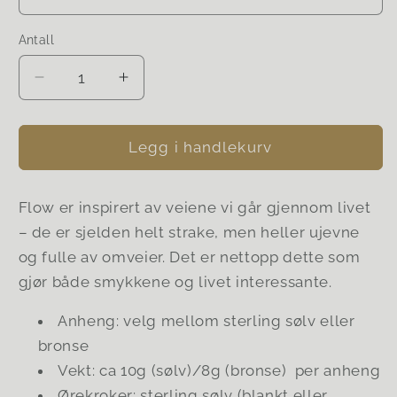
Antall
Senk
Øk
antallet
antallet
for
for
Flow
Flow
Legg i handlekurv
earrings
earrings
No.3
No.3
Flow er inspirert av veiene vi går gjennom livet
– de er sjelden helt strake, men heller ujevne
og fulle av omveier. Det er nettopp dette som
gjør både smykkene og livet interessante.
Anheng: velg mellom sterling sølv eller
bronse
Vekt: ca 10g (sølv)/8g (bronse) per anheng
Ørekroker: sterling sølv (blankt eller