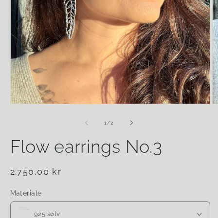
Åpne
Å
medie
m
1
2
av
1
/
2
i
i
modal
m
Flow earrings No.3
Vanlig
2.750,00 kr
pris
Materiale